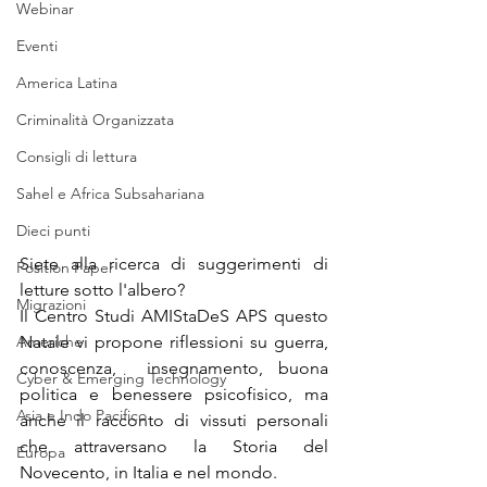
Webinar
Eventi
America Latina
Criminalità Organizzata
Consigli di lettura
Sahel e Africa Subsahariana
Dieci punti
Siete alla ricerca di suggerimenti di 
Position Paper
letture sotto l'albero?
Migrazioni
Il Centro Studi AMIStaDeS APS questo 
Americhe
Natale vi propone
 riflessioni su guerra, 
conoscenza,  insegnamento, buona 
Cyber & Emerging Technology
politica e benessere psicofisico, ma 
Asia e Indo Pacifico
anche il racconto di vissuti personali 
che attraversano la Storia del 
Europa
Novecento, in Italia e nel mondo. 