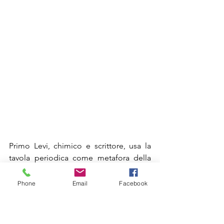
Primo Levi, chimico e scrittore, usa la 
tavola periodica come metafora della 
vita umana. 
Ogni elemento diventa il pretesto per 
Phone
Email
Facebook
raccontare un episodio della sua 
esistenza, dall'esperienza nei 
campi di concentramento alla sua 