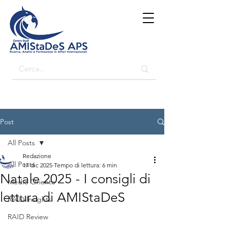
Post
All Posts
Redazione
All Posts
17 dic 2025
Tempo di lettura: 6 min
Natale 2025 - I consigli di
Medio Oriente
lettura di AMIStaDeS
RAID Insights
RAID Review