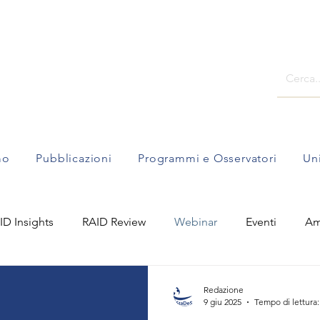
mo
Pubblicazioni
Programmi e Osservatori
Un
ID Insights
RAID Review
Webinar
Eventi
Am
sigli di lettura
Sahel e Africa Subsahariana
Dieci pun
Redazione
9 giu 2025
Tempo di lettura: