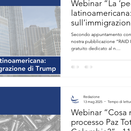
Webinar “La ‘pe
Cyber & Emerging Technology
Asia e Indo Pacifico
E
latinoamericana:
sull’immigrazion
giugno 2025
Secondo appuntamento con l
nostra pubblicazione “RAID Insights” . Con il webinar
gratuito dedicato al n....
Redazione
13 mag 2025
Tempo di lettu
Webinar “Cosa r
processo Paz Tot