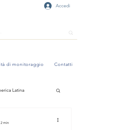
Accedi
ità di monitoraggio
Contatti
erica Latina
ti
Position Paper
 2 min