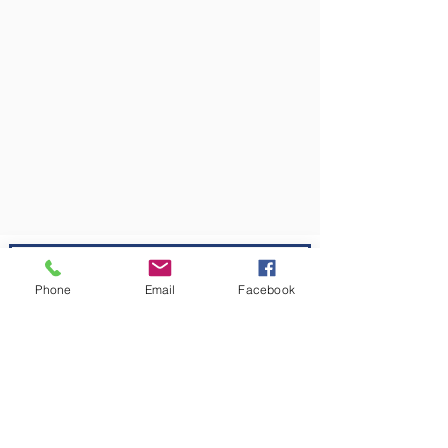
Pubblicazioni
Phone
Email
Facebook
IL FATTORE B 
Il Brasile, gigante 
green motore dell’America 
Latina e partner commerciale 
conteso a livello globale
(Progetto nazionale MAECI)