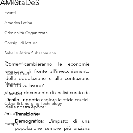
AMIStaDeS
Webinar
Eventi
America Latina
Criminalità Organizzata
Consigli di lettura
Sahel e Africa Subsahariana
Dieci punti
Come cambieranno le economie 
avanzate di fronte all'invecchiamento 
Position Paper
della popolazione e alla contrazione 
Migrazioni
della forza lavoro? 
Il nuovo documento di analisi curato da 
Americhe
Danilo Trippetta
 esplora le sfide cruciali 
Cyber & Emerging Technology
della nostra epoca:
Asia e Indo Pacifico
Transizione 
Demografica:
 L'impatto di una 
Europa
popolazione sempre più anziana 