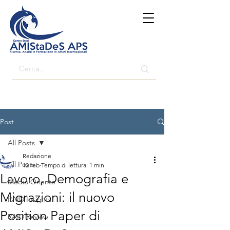
Post
All Posts
Redazione
All Posts
12 feb
Tempo di lettura: 1 min
Lavoro, Demografia e
Medio Oriente
Migrazioni: il nuovo
RAID Insights
Position Paper di
RAID Review