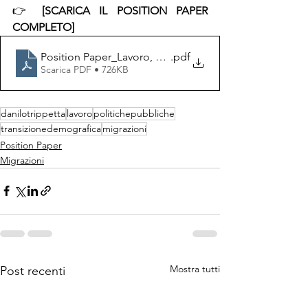
👉 
[SCARICA IL POSITION PAPER 
COMPLETO]
Position Paper_Lavoro, Transizione demografica e Mig
.pdf
Scarica PDF • 726KB
danilotrippetta
lavoro
politichepubbliche
transizionedemografica
migrazioni
Position Paper
Migrazioni
Mostra tutti
Post recenti