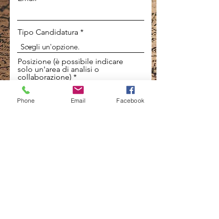
r
e
d
Tipo Candidatura
Posizione (è possibile indicare
solo un'area di analisi o
collaborazione)
Phone
Email
Facebook
Curriculum
Carica CV
Carica PDF (Max 15MB)
Lettera Motivazionale
Carica Lettera
Carica PDF (Max 15MB)
Esempio di contributo (se ti