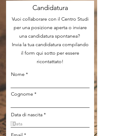
Candidatura
Vuoi collaborare con il Centro Studi
per una posizione aperta o inviare
una candidatura spontanea?
Invia la tua candidatura compilando
il form qui sotto per essere
ricontattato!
Nome
Cognome
r
Data di nascita
*
e
q
u
i
Email