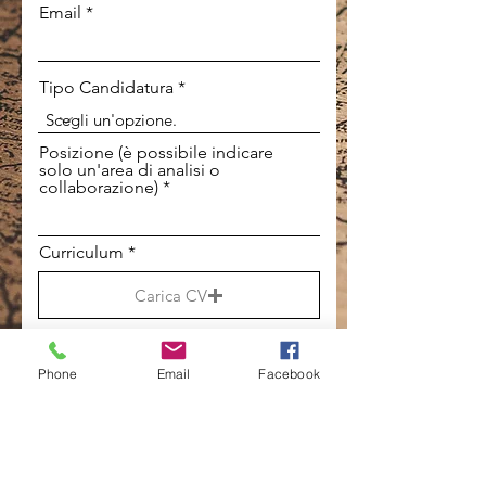
i
Email
r
e
d
Tipo Candidatura
Posizione (è possibile indicare
solo un'area di analisi o
collaborazione)
Curriculum
Carica CV
Carica PDF (Max 15MB)
Lettera Motivazionale
Phone
Email
Facebook
Carica Lettera
Carica PDF (Max 15MB)